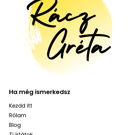
Ha még ismerkedsz
Kezdd itt
Rólam
Blog
Ti írtátok