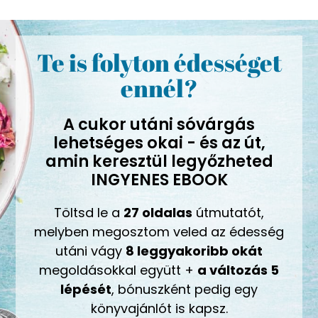
Te is folyton édességet
ennél?
A cukor utáni sóvárgás
lehetséges okai - és az út,
amin keresztül legyőzheted
INGYENES EBOOK
Töltsd le a
27 oldalas
útmutatót,
melyben megosztom veled az édesség
utáni vágy
8 leggyakoribb okát
megoldásokkal együtt +
a változás 5
lépését
, bónuszként pedig egy
könyvajánlót is kapsz.