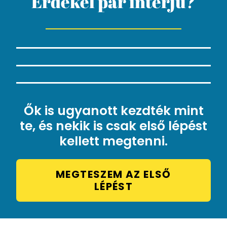
Érdekel pár interjú?
Ők is ugyanott kezdték mint
te, és nekik is csak első lépést
kellett megtenni.
MEGTESZEM AZ ELSŐ
LÉPÉST